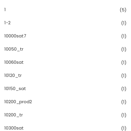
1
(5)
1-2
(1)
10000sat7
(1)
10050_tr
(1)
10060sat
(1)
10120_tr
(1)
10150_sat
(1)
10200_prod2
(1)
10200_tr
(1)
10300sat
(1)