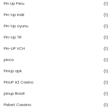
Pin Up Peru
(1)
Pin-Up indir
(1)
Pin-Up oyunu
(1)
Pin-Up TR
(1)
Pin-UP VCH
(1)
pinco
(1)
PinUp apk
(1)
PinUP AZ Casino
(1)
pinup Brazil
(1)
Pixbet Cassino
(1)