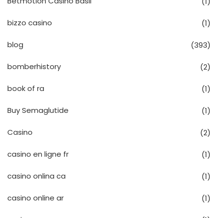
Betmotion Casino Basil
(1)
bizzo casino
(1)
blog
(393)
bomberhistory
(2)
book of ra
(1)
Buy Semaglutide
(1)
Casino
(2)
casino en ligne fr
(1)
casino onlina ca
(1)
casino online ar
(1)