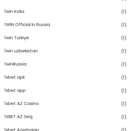
1win India
(1)
1WIN Official In Russia
(1)
1win Turkiye
(1)
1win uzbekistan
(1)
1winRussia
(1)
1xbet apk
(1)
1xbet app
(1)
1xbet AZ Casino
(1)
1XBET AZ Giriş
(1)
1xbet Azerbajan
(1)