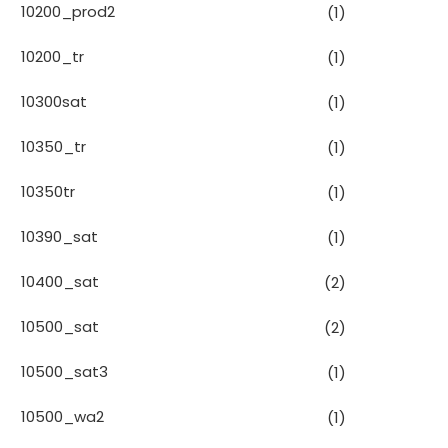
10200_prod2
(1)
10200_tr
(1)
10300sat
(1)
10350_tr
(1)
10350tr
(1)
10390_sat
(1)
10400_sat
(2)
10500_sat
(2)
10500_sat3
(1)
10500_wa2
(1)