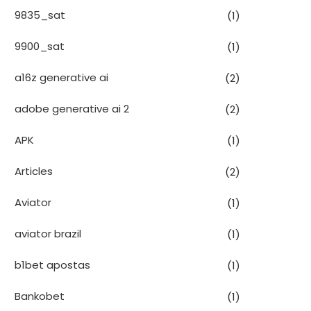
9835_sat
(1)
9900_sat
(1)
a16z generative ai
(2)
adobe generative ai 2
(2)
APK
(1)
Articles
(2)
Aviator
(1)
aviator brazil
(1)
b1bet apostas
(1)
Bankobet
(1)