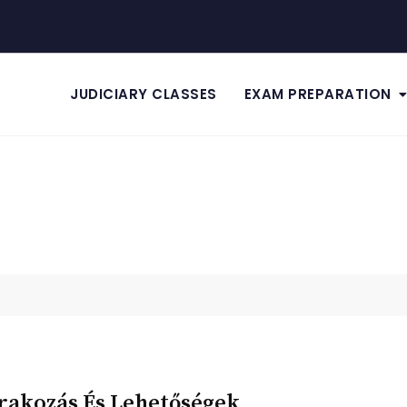
JUDICIARY CLASSES
EXAM PREPARATION
rakozás És Lehetőségek