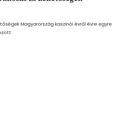
tőségek Magyarország kaszinói évről évre egyre
ozott